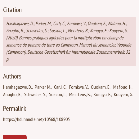
Citation
Harahagazwe, D.; Parker, M.; Carli, C.; Fornkwa, V.; Ouokam, E.; Mafouo, H.;
Anagho, R.; Schwedes, S.; Sossou, L.; Meertens, B.; Kongyu, F.; Kouyem, G.
(2020). Bonnes pratiques agricoles pour la multiplication en champ de
semence de pomme de terre au Cameroun. Manuel du semencier. Yaounde
(Cameroon). Deutsche Gesellschaft fur Internationale Zusammenarbeit. 32
p.
Authors
Harahagazwe, D.
Parker, M.
Carli, C.
Fornkwa, V.
Ouokam, E.
Mafouo, H.
Anagho, R.
Schwedes, S.
Sossou, L.
Meertens, B.
Kongyu, F.
Kouyem, G.
Permalink
https://hdl.handle.net/10568/108905